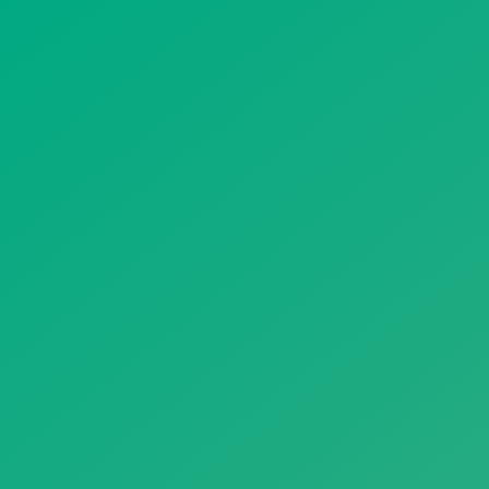
遥想公瑾当年，小乔初嫁了，雄姿英发。
羽扇纶巾，谈笑间，樯橹灰飞烟灭。
故国神游，多情应笑我，早生华发。
人生如梦，一尊还酹江月。